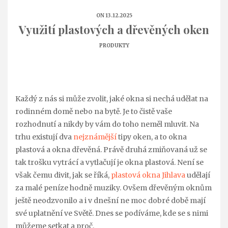
ON 13.12.2025
Využití plastových a dřevěných oken
PRODUKTY
Každý z nás si může zvolit, jaké okna si nechá udělat na
rodinném domě nebo na bytě. Je to čistě vaše
rozhodnutí a nikdy by vám do toho neměl mluvit. Na
trhu existují dva
nejznámější
tipy oken, a to okna
plastová a okna dřevěná. Právě druhá zmiňovaná už se
tak trošku vytrácí a vytlačují je okna plastová. Není se
však čemu divit, jak se říká,
plastová okna Jihlava
udělají
za malé peníze hodně muziky. Ovšem dřevěným oknům
ještě neodzvonilo a i v dnešní ne moc dobré době mají
své uplatnění ve Světě. Dnes se podíváme, kde se s nimi
můžeme setkat a proč.