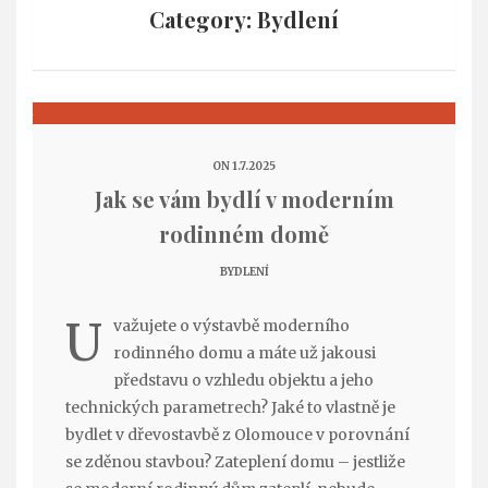
Category: Bydlení
ON 1.7.2025
Jak se vám bydlí v moderním
rodinném domě
BYDLENÍ
U
važujete o výstavbě moderního
rodinného domu a máte už jakousi
představu o vzhledu objektu a jeho
technických parametrech? Jaké to vlastně je
bydlet v dřevostavbě z Olomouce v porovnání
se zděnou stavbou? Zateplení domu – jestliže