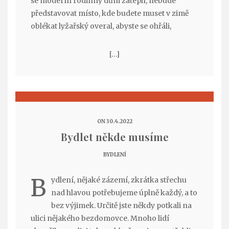
se moderní rodinný dům zateplí, nebude
představovat místo, kde budete muset v zimě
oblékat lyžařský overal, abyste se ohřáli,
[…]
ON 30.4.2022
Bydlet někde musíme
BYDLENÍ
B
ydlení, nějaké zázemí, zkrátka střechu
nad hlavou potřebujeme úplně každý, a to
bez výjimek. Určitě jste někdy potkali na
ulici nějakého bezdomovce. Mnoho lidí