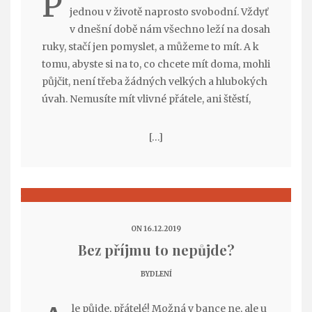
P
jednou v životě naprosto svobodní. Vždyť
v dnešní době nám všechno leží na dosah
ruky, stačí jen pomyslet, a můžeme to mít. A k
tomu, abyste si na to, co chcete mít doma, mohli
půjčit, není třeba žádných velkých a hlubokých
úvah. Nemusíte mít vlivné přátele, ani štěstí,
[…]
ON 16.12.2019
Bez příjmu to nepůjde?
BYDLENÍ
le půjde, přátelé! Možná v bance ne, ale u