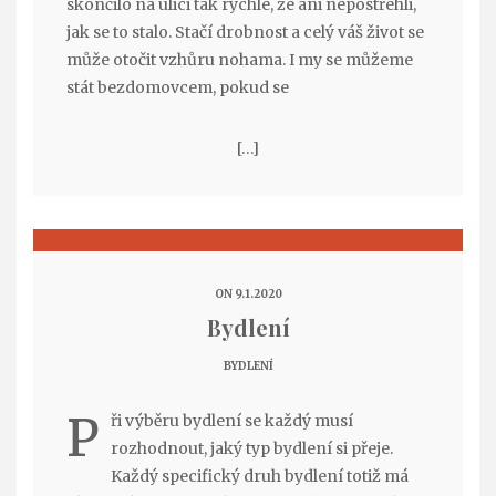
skončilo na ulici tak rychle, že ani nepostřehli,
jak se to stalo. Stačí drobnost a celý váš život se
může otočit vzhůru nohama. I my se můžeme
stát bezdomovcem, pokud se
[…]
ON 9.1.2020
Bydlení
BYDLENÍ
P
ři výběru bydlení se každý musí
rozhodnout, jaký typ bydlení si přeje.
Každý specifický druh bydlení totiž má