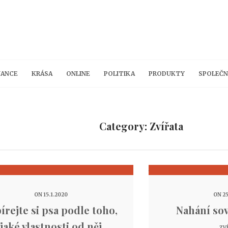
NANCE
KRÁSA
ONLINE
POLITIKA
PRODUKTY
SPOLEČN
Category: Zvířata
ON 15.1.2020
ON 25
írejte si psa podle toho,
Nahání sov
jaké vlastnosti od něj
ZV