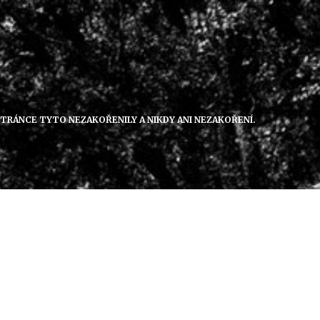
 STRÁNCE TYTO NEZAKOŘENILY A NIKDY ANI NEZAKOŘENÍ.