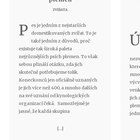
ZVÍŘATA
P
es je jedním z nejstarších
domestikovaných zvířat. To je
také jedním z důvodů, proč
existuje tak široká paleta
nejrůznějších psích plemen. To však
nezv
sebou přináší otázku, zda jich
které
skutečně potřebujeme tolik.
množ
Koneckonců jen oficiálně uznaných
výcv
je jich více než 400, a mnoho dalších
venk
na své uznání od kynologických
jich
organizací čeká. Samozřejmě je
plem
jasné, že každá skupina
jedn
[…]