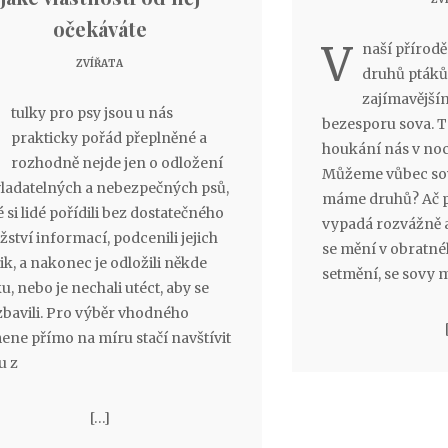
očekáváte
V
naší přírod
ZVÍŘATA
druhů ptáků
zajímavějším
Ú
tulky pro psy jsou u nás
bezesporu sova. T
prakticky pořád přeplněné a
houkání nás v noc
rozhodně nejde jen o odložení
Můžeme vůbec sovu
ladatelných a nebezpečných psů,
máme druhů? Ač p
 si lidé pořídili bez dostatečného
vypadá rozvážně 
ství informací, podcenili jejich
se mění v obratné
ik, a nakonec je odložili někde
setmění, se sovy 
u, nebo je nechali utéct, aby se
 zbavili. Pro výběr vhodného
ene přímo na míru stačí navštívit
u z
[…]