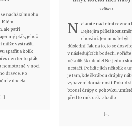
ZVÍŘATA
ě se nachází mnoho
. K těm
N
elamte nad nimi rovnou 
, ale patří
Dejte jim příležitost změn
ajemný pták, jehož
chování. Jen musíte být
i může vystrašit.
důslední. Jak na to, to se dozvít
 spatřit a kolik
v následujících bodech. Pořiďte
řes den tento pták
několik škrabadel Ne, jedno sk
a nemotorně, v noci
nestačí. Pořiďte jich několik a u
ho dravce. Po
je tam, kde škrábou drápky náb
mění v docela
vybavení domácnosti. Pokud si
brousí drápy o pohovku, umístě
[…]
před to místo škrabadlo
[…]