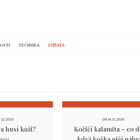
OSTI
TECHNIKA
ZVÍŘATA
.12.2019
ON 14.11.2019
a husí kůži?
Kočičí kalamita – co d
když kočka ničí náby
ÍŘATA