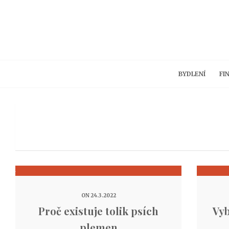
BYDLENÍ
FI
ON 24.3.2022
Proč existuje tolik psích
Vyb
plemen