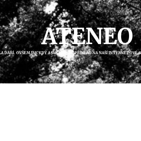
ATENEO
A DAŘÍ. OVŠEM JAK KDY A JAK KDE. NAPŘÍKLAD NA NAŠÍ INTERNETOVÉ