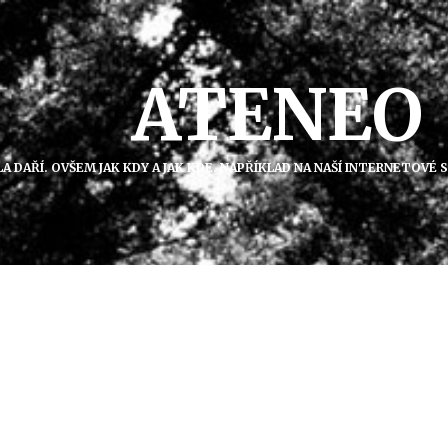
ATENEO
A DAŘÍ. OVŠEM JAK KDY A JAK KDE. NAPŘÍKLAD NA NAŠÍ INTERNETOVÉ