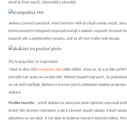
nimiž je život snazší, zábavnější a zdravější.
Jednou z prvních pomůcek, které bychom měli pro lepší náladu využít, jsou
konstruovaných tobogánů rozproudí energii a dokáže rozpustit stresové hormo
kapacity plic a pohybového rozsahu, aniž by při tom trpěly naše klouby.
Na trampolíny se zapomíná
I když se dnes těší
trampolíny 366
velké oblibě, stává se, že si je lidé poří
přerušily tak vazby na sociální sítě. Někteří dospělí mají pocit, že poskak
ve své duši takříkajíc dítětem a hravost patří k základním lidským projev
skákání:
Posílíte imunitu
– právě skákání na odrazové ploše výborně rozproudí lymfati
bránit vůči virovým chorobám, a jak si zároveň zlepšit náladu. S lepší nálado
působíme na své okolí. A čím lépe se budeme chovat k ostatním lidem, tím 