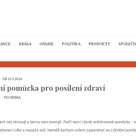
NANCE
KRÁSA
ONLINE
POLITIKA
PRODUKTY
SPOLEČN
ON 13.7.2020
ní pomůcka pro posílení zdraví
TECHNIKA
které nás otravují a berou nám energii. Patří sem i různé antistresové pomůcky – 
rotahovací cviky a masáže atd. Neměli bychom ovšem zapomínat na cvičební pomůc