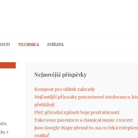
OSTI
TECHNIKA
ZVÍŘATA
Nejnovější příspěvky
Kompost pro užitek zahrady
Nejčastější příznaky potravinové intolerance, kte
přehlížejí
Pleť: přírodní způsob boje proti stárnutí
Take your parents to a classical music concert
míče,
Jsou Google Mapy přesně to, na co čeká vylepše
ky, s
realita?