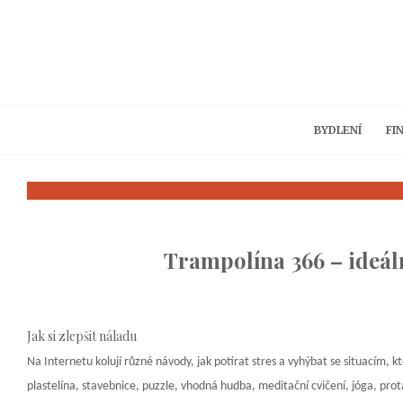
BYDLENÍ
FI
Trampolína 366 – ideál
Jak si zlepšit náladu
Na Internetu kolují různé návody, jak potírat stres a vyhýbat se situacím, 
plastelína, stavebnice, puzzle, vhodná hudba, meditační cvičení, jóga, p