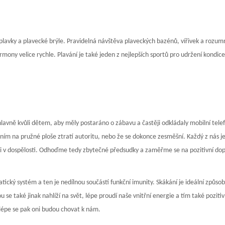
 plavky a plavecké brýle. Pravidelná návštěva plaveckých bazénů, vířivek a rozum
ny velice rychle. Plavání je také jeden z nejlepších sportů pro udržení kondice,
dí hlavně kvůli dětem, aby měly postaráno o zábavu a častěji odkládaly mobilní tele
ováním na pružné ploše ztratí autoritu, nebo že se dokonce zesměšní. Každý z nás 
ům i v dospělosti. Odhoďme tedy zbytečné předsudky a zaměřme se na pozitivní do
cký systém a ten je nedílnou součástí funkční imunity. Skákání je ideální způsob,
u se také jinak nahlíží na svět, lépe proudí naše vnitřní energie a tím také poziti
lépe se pak oni budou chovat k nám.