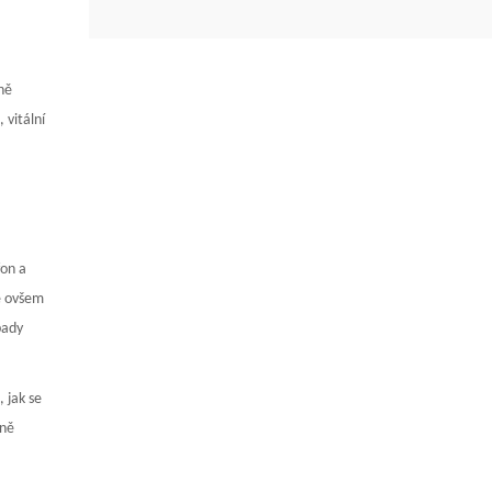
ně
 vitální
fon a
je ovšem
pady
 jak se
vně