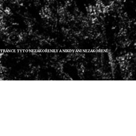
 STRÁNCE TYTO NEZAKOŘENILY A NIKDY ANI NEZAKOŘENÍ.