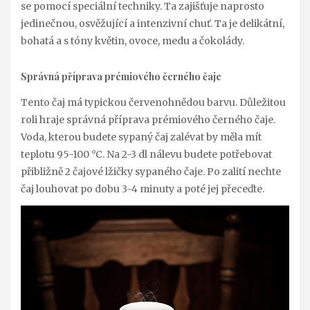
se pomocí speciální techniky. Ta zajišťuje naprosto
jedinečnou, osvěžující a intenzivní chuť. Ta je delikátní,
bohatá a s tóny květin, ovoce, medu a čokolády.
Správná příprava prémiového černého čaje
Tento čaj má typickou červenohnědou barvu. Důležitou
roli hraje správná příprava prémiového černého čaje.
Voda, kterou budete sypaný čaj zalévat by měla mít
teplotu 95-100 °C. Na 2-3 dl nálevu budete potřebovat
přibližně 2 čajové lžičky sypaného čaje. Po zalití nechte
čaj louhovat po dobu 3-4 minuty a poté jej přeceďte.