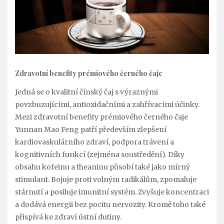
Zdravotní benefity prémiového černého čaje
Jedná se o kvalitní čínský čaj s výraznými
povzbuzujícími, antioxidačními a zahřívacími účinky.
Mezi zdravotní benefity prémiového černého čaje
Yunnan Mao Feng patří především zlepšení
kardiovaskulárního zdraví, podpora trávení a
kognitivních funkcí (zejména soustředění). Díky
obsahu kofeinu a theaninu působí také jako mírný
stimulant. Bojuje proti volným radikálům, zpomaluje
stárnutí a posiluje imunitní systém. Zvyšuje koncentraci
a dodává energii bez pocitu nervozity. Kromě toho také
přispívá ke zdraví ústní dutiny.