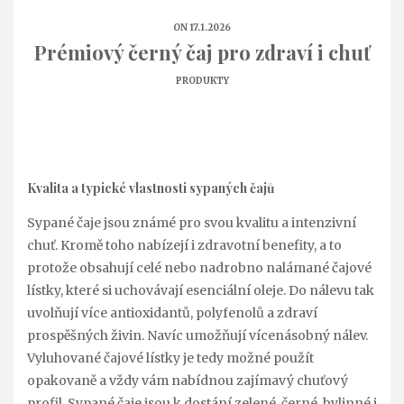
ON 17.1.2026
Prémiový černý čaj pro zdraví i chuť
PRODUKTY
Kvalita a typické vlastnosti sypaných čajů
Sypané čaje jsou známé pro svou kvalitu a intenzivní
chuť. Kromě toho nabízejí i zdravotní benefity, a to
protože obsahují celé nebo nadrobno nalámané čajové
lístky, které si uchovávají esenciální oleje. Do nálevu tak
uvolňují více antioxidantů, polyfenolů a zdraví
prospěšných živin. Navíc umožňují vícenásobný nálev.
Vyluhované čajové lístky je tedy možné použít
opakovaně a vždy vám nabídnou zajímavý chuťový
profil. Sypané čaje jsou k dostání zelené, černé, bylinné i